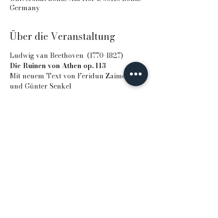
Germany
Über die Veranstaltung
Ludwig van Beethoven (1770-1827)
Die Ruinen von Athen op. 113
Mit neuem Text von Feridun Zaimoglu 
und Günter Senkel
Beethoven Orchester Bonn
Corinna Niemeyer, musikalische Leitung
Mehr anzeigen
Diese Veranstaltung teilen