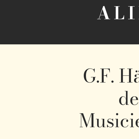
AL
G.F. H
de
Musici