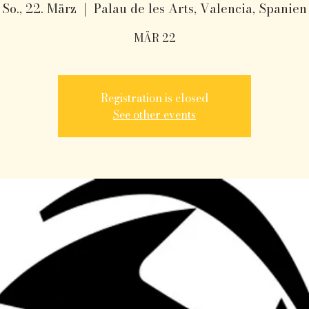
So., 22. März
  |  
Palau de les Arts, Valencia, Spanien
MÄR 22
Registration is closed
See other events