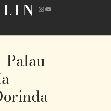
LIN
| Palau
a |
Dorinda