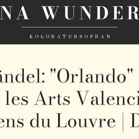
INA WUNDER
KOLORATURSOPRAN
ändel: "Orlando" 
 les Arts Valenci
ens du Louvre | 